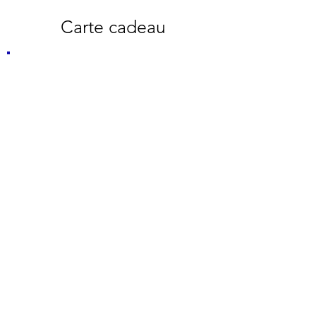
Carte cadeau
Une séance de coaching
à offrir
Véronique Benay - Coach
Thérapeute - 06 04 47 91 11
Abonnez-vous à la newsletter
E-mail
S'abonner