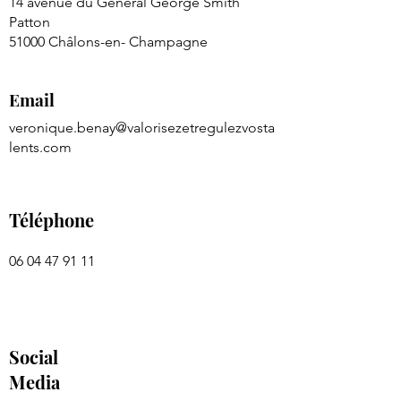
14 avenue du Général George Smith
Patton
51000 Châlons-en- Champagne
Email
veronique.benay@valorisezetregulezvosta
lents.com
Téléphone
06 04 47 91 11
Social
Media