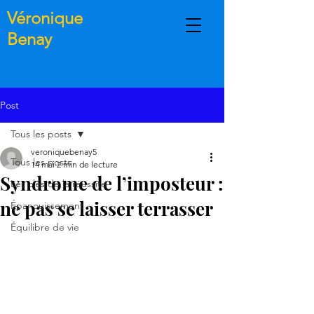
Véronique
Benay
Post
Tous les posts
veroniquebenay5
Tous les posts
14 mai
2 min de lecture
Syndrome de l’imposteur :
Les clés de la réussite
ne pas se laisser terrasser
Épanouissement
Équilibre de vie