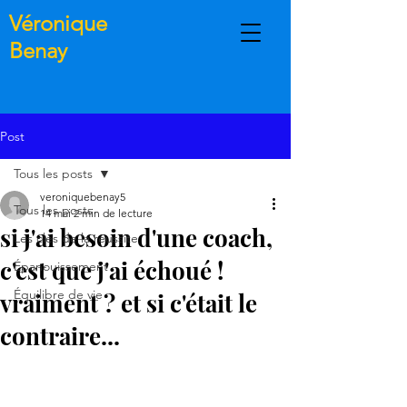
Véronique
Benay
Post
Tous les posts
veroniquebenay5
Tous les posts
14 mai
2 min de lecture
si j'ai besoin d'une coach,
Les clés de la réussite
c'est que j'ai échoué !
Épanouissement
Équilibre de vie
vraiment ? et si c'était le
contraire...